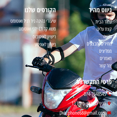
ניווט מהיר
הקורסים שלנו
שיעורי נהיגה גיר רגיל ואוטומט
עמוד הבית
משא קל C1 ידני ואוטומט
קצת עלינו
גלריה
רישיון לאוטובוס
מחירים ו
מבצעים
רישיון לאופנוע
ממליצים
מאמרים
צור קשר
פרטי התקשרות
074-7648545
סניף רחובות: ביל"ו 13
Dvir.phone68@gmail.com