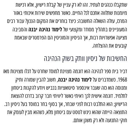
שתקבלו כנהגים לעתיד. זהו לא רק עניין של קבלת רישיון, אלא רכישת
מיומנות שתלווה אתכם לכל החיים. כאשר מחפשים שירות איכותי באזור
המרכז, עולה השאלה החשובה: כיצד בוחרים את המקום הנכון? עבור רבים
לימוד נהיגה יבנה
המעוניינים בתהליך מסודר ומקצועי של
והסביבה
מציעה אפשרויות רבות, אך הניסיון והמוניטין הם הפרמטרים שבאמת
קובעים את ההצלחה.
החשיבות של ניסיון וותק בשוק הנהיגה
דביר בית ספר לנהיגה הוא דוגמה מצוינת למוסד שחרט על דגלו מצוינות מאז
לימוד נהיגה יבנה
1968. כשמדברים על
, חשוב להבין שמורה ותיק
ומנוסה הוא כזה שעבר אינספור סיטואציות בכביש ויודע להקנות ביטחון
לתלמיד. דוגמה אישית לכך ראיתי כאשר ליוויתי חבר קרוב בדרכו להוצאת
הרישיון; הוא התלבט רבות לפני שבחר, אך בסוף בחר במוסד בעל ניסיון רב.
התוצאה הייתה שהוא ניגש לטסט עם ביטחון מלא, כשהוא מבין לעומק את
חוקי התנועה ולא רק משנן אותם.