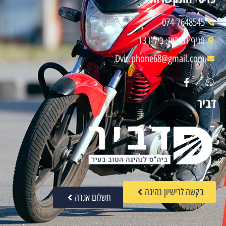
074-7648545
סניף רחובות: ביל"ו 13
Dvir.phone68@gmail.com
דביר
בקשה לרישיון נהיגה
תשלום אגרה