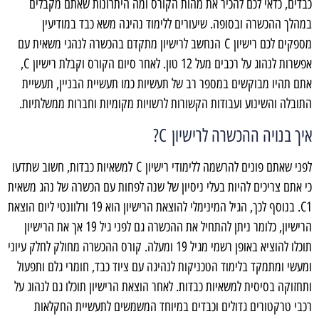
כבדים, כדאי לכם להכיר את מהות הקורס ומה היתרונות שאתם מקבלים
במהלך ההכשרה ובסופה. שיעורים ללימוד נהיגה משא כבד במודיעין
מספקים לכם רישיון
C
הנחשב לרישיון מתקדם בהכשרה לנהגי משאית עם
אפשרות לנהוג על רכבים מעל 12 טון. לאחר סיום הקורס וקבלת רישיון
C
,
אתם תהיו מבוקשים במספר רב של תעשיות כמו תעשיית הבניין, תעשיית
התובלה והשינוע ועבודות הקשורות לרשויות מקומיות וחברות ממשלתיות.
איך בנויה ההכשרה לרישיון
C
?
לפני שאתם פונים להרשמה ללימודי רישיון
C
למשאיות כבדות, חשוב שתדעו
כי אתם צריכים להיות בעלי ניסיון של שנה לפחות עם הכשרה של נהג משאית
1
C
. בנוסף לכך, הגיל המינימלי להוצאת הרישיון הוא 19 ורלוונטי ליום הוצאת
הרישיון, כלומר ניתן להתחיל את ההכשרה גם לפני גיל 19 אך את הרישיון
תוכלו להוציא באופן רשמי מגיל 19 ומעלה. קורס ההכשרה מחולק לחלק עיוני
ומעשי ומתמקד בלימוד הטכניקות לנהיגה עם ציוד כבד, חומרי גלם ותפעול
ותחזוקה בסיסית למשאיות כבדות. לאחר הוצאת הרישיון תוכלו גם לנהוג על
רכבי טרקטורים גדולים וכבדים במיוחד המשמשים לתעשיית החקלאות