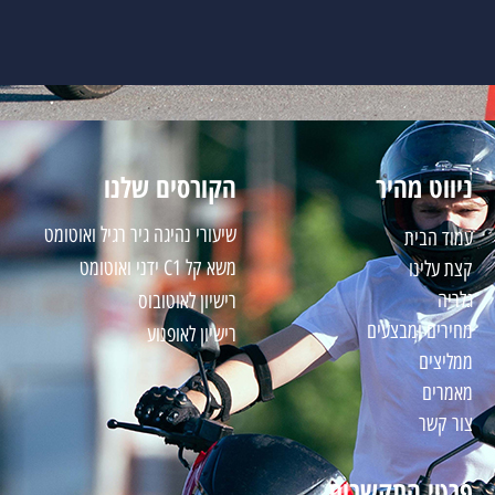
ניווט מהיר
הקורסים שלנו
שיעורי נהיגה גיר רגיל ואוטומט
עמוד הבית
משא קל C1 ידני ואוטומט
קצת עלינו
גלריה
רישיון לאוטובוס
מחירים ו
מבצעים
רישיון לאופנוע
ממליצים
מאמרים
צור קשר
פרטי התקשרות