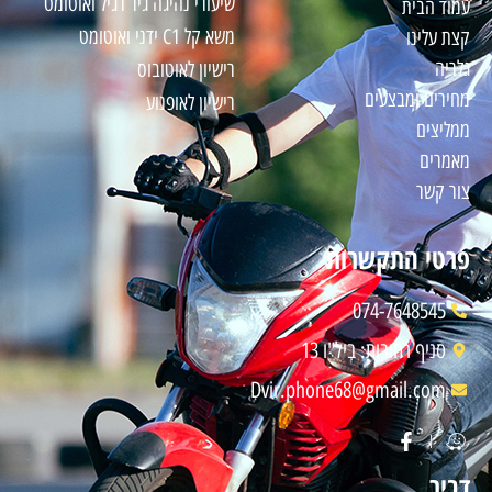
שיעורי נהיגה גיר רגיל ואוטומט
עמוד הבית
משא קל C1 ידני ואוטומט
קצת עלינו
גלריה
רישיון לאוטובוס
מחירים ו
מבצעים
רישיון לאופנוע
ממליצים
מאמרים
צור קשר
פרטי התקשרות
074-7648545
סניף רחובות: ביל"ו 13
Dvir.phone68@gmail.com
דביר