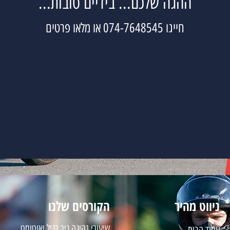
ההגה שלכם... בידיים טובות...
חייגו 074-7648545 או מלאו פרטים
ניווט מהיר
הקורסים שלנו
שיעורי נהיגה גיר רגיל ואוטומט
עמוד הבית