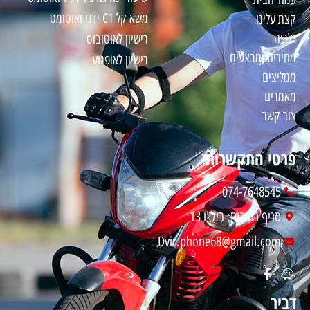
משא קל C1 ידני ואוטומט
קצת עלינו
גלריה
רישיון לאוטובוס
מחירים ו
מבצעים
רישיון לאופנוע
ממליצים
מאמרים
צור קשר
פרטי התקשרות
074-7648545
סניף רחובות: ביל"ו 13
Dvir.phone68@gmail.com
דביר