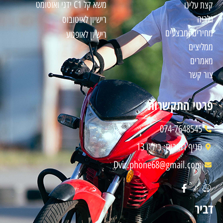
משא קל C1 ידני ואוטומט
קצת עלינו
גלריה
רישיון לאוטובוס
מחירים ו
מבצעים
רישיון לאופנוע
ממליצים
מאמרים
צור קשר
פרטי התקשרות
074-7648545
סניף רחובות: ביל"ו 13
Dvir.phone68@gmail.com
דביר